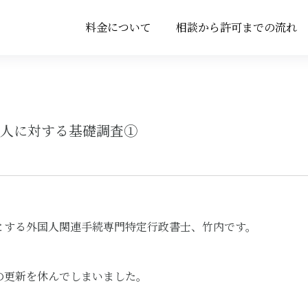
料金について
相談から許可までの流れ
料金について
相談から許可までの流れ
国人に対する基礎調査①
とする外国人関連手続専門特定行政書士、竹内です。
の更新を休んでしまいました。