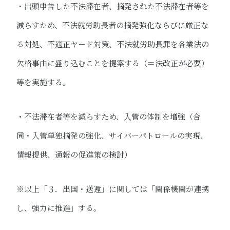
・出頭申告した不法滞在者、摘発された不法滞在者等を
減らすため、不法就労助長者の摘発強化ならびに厳正な
る対処、不適正ヤード対策​、不法就労助長罪を各業法の
欠格事由に盛り込むことを提案する（＝法改正が必要）
等を実施する。
・不法滞在者等を減らすため、入管の体制を増強​（合
同・入管単独摘発の強化​、サイバーパトロールの実現​、
情報提供、通報の促進策の検討​）
※以上「３．出国・送還」に関しては「関係機関が連携
し、強力に推進」する。