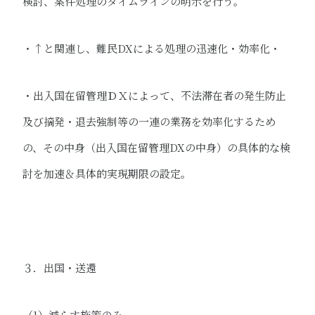
検討、案件処理のタイムラインの明示を行う。
・↑と関連し、難民DXによる処理の迅速化・効率化​・
・出入国在留管理ＤＸによって、不法滞在者の発生防止
及び摘発・退去強制等の一連の業務を効率化するため
の、その中身（出入国在留管理DXの中身）の具体的な検
討を加速＆具体的実現期限の設定。
３．出国・送還
（1）減らす施策のみ