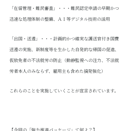
「在留管理・難民審査」・・・難民認定申請の早期かつ
迅速な処理体制の整備、ＡＩ等デジタル技術の活用
「出国・送還」・・・​計画的かつ確実な護送官付き国費
送還の実施、新制度等を生かした自発的な帰国の促進、
仮放免者の不法就労の防止（動静監視への注力、不法就
労者本人のみならず、雇用主も含めた摘発強化）
これらのことを実施していくことが宣言されています。
【今回の「強力推進パッケージ」て何よ？】