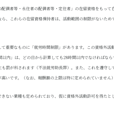
の配偶者等・永住者の配偶者等・定住者」の在留資格をもって
なら、これらの在留資格保持者は、活動範囲の制限がないため
して重要なものに「就労時間制限」があります。この資格外活
時間以内」は、どの日から計算しても28時間以内でなければな
主も罰が科されます（不法就労助長罪）。また、これを遵守し
が高いです。（なお、報酬額の上限は特に定められていません
できない業種も定められており、仮に資格外活動許可を得たと