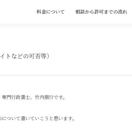
料金について
相談から許可までの流れ
料金について
相談から許可までの流れ
バイトなどの可否等）
）専門行政書士、竹内朋行です。
のについて書いていこうと思います。